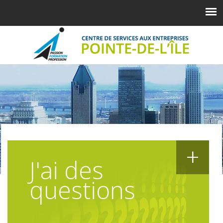
+
J'ai des
questions