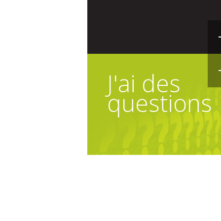
J'ai des
questions