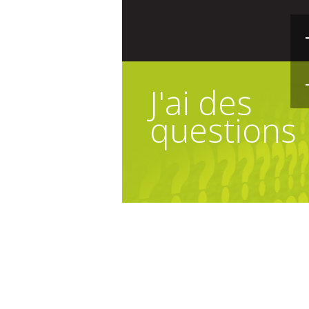
J'ai des
questions