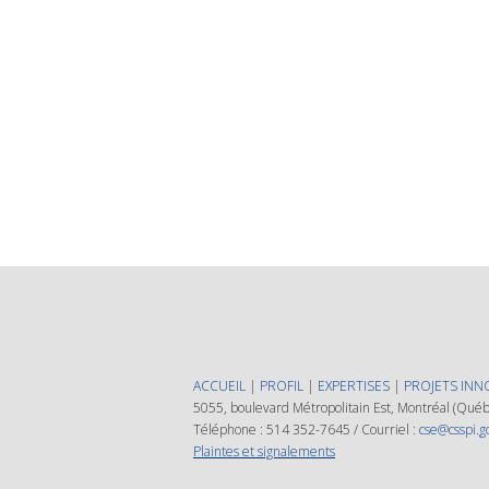
ACCUEIL
|
PROFIL
|
EXPERTISES
|
PROJETS INN
5055, boulevard Métropolitain Est, Montréal (Qu
Téléphone : 514 352-7645 / Courriel :
cse@csspi.g
Plaintes et signalements