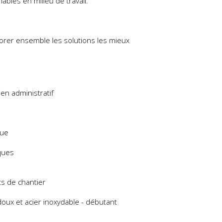
ables en milieu de travail.
orer ensemble les solutions les mieux
en administratif
ique
ques
ts de chantier
ux et acier inoxydable - débutant