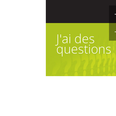
J'ai des
questions