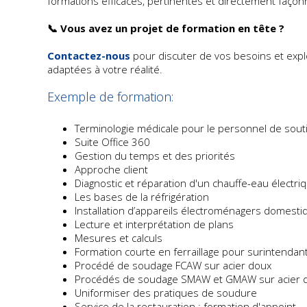
formations efficaces, pertinentes et directement façonn
📞 Vous avez un projet de formation en tête ?
Contactez-nous
pour discuter de vos besoins et expl
adaptées à votre réalité.
Exemple de formation:
Terminologie médicale pour le personnel de souti
Suite Office 360
Gestion du temps et des priorités
Approche client
Diagnostic et réparation d'un chauffe-eau électr
Les bases de la réfrigération
Installation d’appareils électroménagers domesti
Lecture et interprétation de plans
Mesures et calculs
Formation courte en ferraillage pour surintendan
Procédé de soudage FCAW sur acier doux
Procédés de soudage SMAW et GMAW sur acier do
Uniformiser des pratiques de soudure
Service de la restauration : formation d'appoint